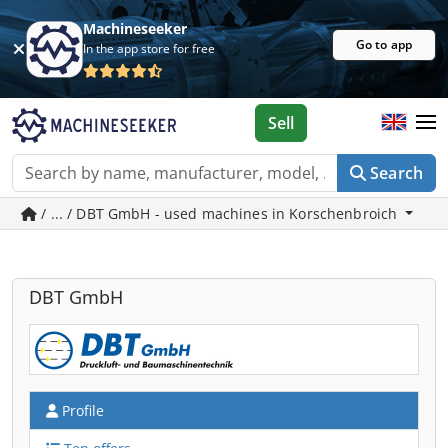
Machineseeker
Go to app
In the app store for free
Sell
Search
/ ... / DBT GmbH - used machines in Korschenbroich
DBT GmbH
Profile