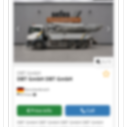
1
/
1
DBT GmbH
DBT GmbH
DBT GmbH
Korschenbroich
814 km
Price info
Call
DBT GmbH DBT GmbH DBT GmbH DBT GmbH