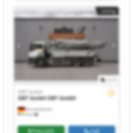
DBT GmbH DBT GmbH DBT GmbH DBT GmbH
Listing
1
/
1
DBT GmbH
DBT GmbH
DBT GmbH
Korschenbroich
814 km
Price info
Call