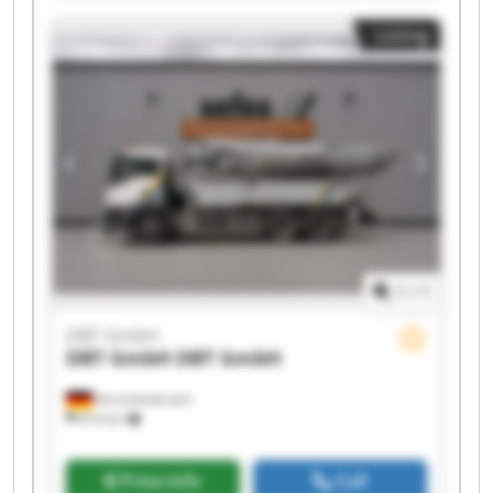
DBT GmbH DBT GmbH DBT GmbH DBT GmbH
Listing
1
/
1
DBT GmbH
DBT GmbH
DBT GmbH
Korschenbroich
814 km
Price info
Call