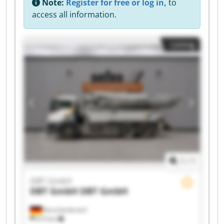
Note:
Register for free or log in,
to
access all information.
Listing
1
/
1
DBT GmbH
DBT GmbH
DBT GmbH
Korschenbroich
814 km