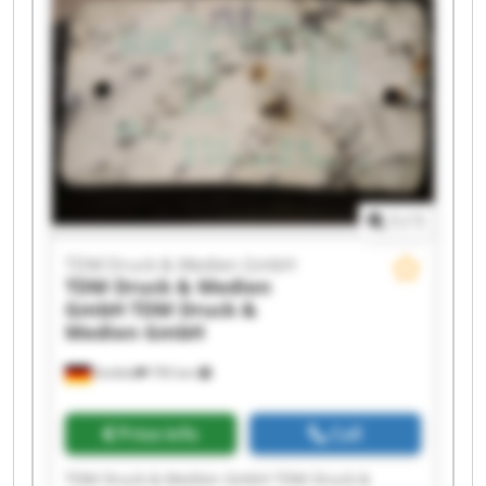
1
/
1
TDM Druck & Medien GmbH
TDM Druck & Medien
GmbH
TDM Druck &
Medien GmbH
Krefeld
795 km
Price info
Call
TDM Druck & Medien GmbH TDM Druck &