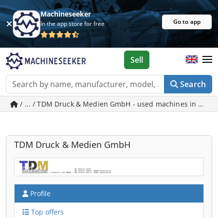
Machineseeker
Go to app
In the app store for free
Sell
Search
/ ... / TDM Druck & Medien GmbH - used machines in Krefe
TDM Druck & Medien GmbH
Profile
Top offers