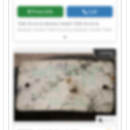
Price info
Call
TDM Druck & Medien GmbH TDM Druck &
Medien GmbH TDM Druck & Medien GmbH TDM
Druck & Medien GmbH TDM Druck & Medien
GmbH TDM Druck & Medien GmbH TDM Druck &
Medien GmbH TDM Druck & Medien GmbH TDM
Listing
Druck & Medien GmbH TDM Druck & Medien
GmbH TDM Druck & Medien GmbH TDM Druck &
Medien GmbH TDM Druck & Medien GmbH TDM
Druck & Medien GmbH TDM Druck & Medien
GmbH TDM Druck & Medien GmbH TDM Druck &
Medien GmbH TDM Druck & Medien GmbH TDM
Druck & Medien GmbH TDM Druck & Medien
GmbH
1
/
1