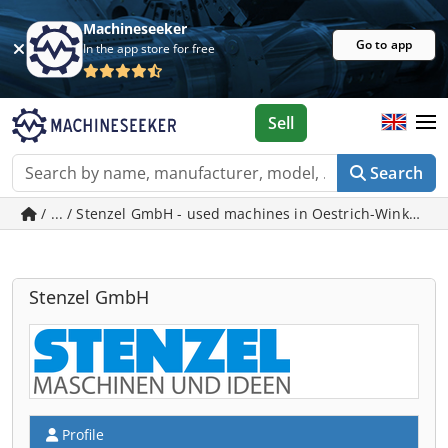
Machineseeker
Go to app
In the app store for free
Sell
Search
/ ... / Stenzel GmbH - used machines in Oestrich-Winkel
Stenzel GmbH
Profile