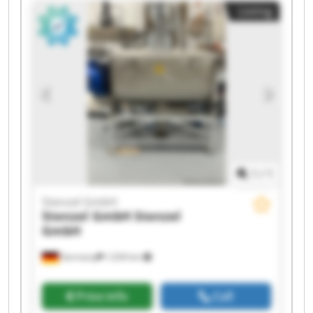
Listing
Stenzel GmbH Stenzel GmbH Stenzel GmbH
Stenzel GmbH Stenzel GmbH
1
/
1
Stenzel GmbH
Stenzel GmbH
Stenzel
GmbH
Germany
1,034 km
Price info
Call