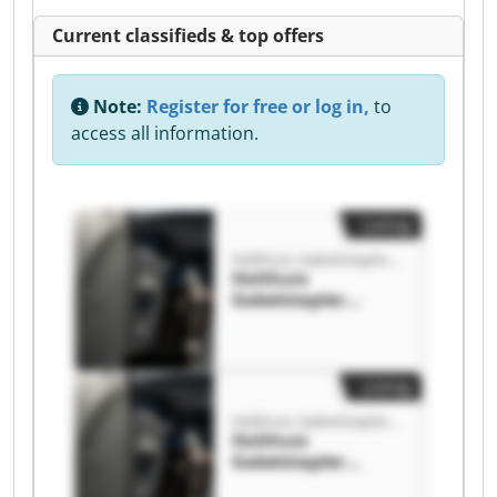
Current classifieds & top offers
Note:
Register for free or log in,
to
access all information.
Listing
Holthuis Gabelstapler Vertrieb GmbH
Holthuis
Gabelstapler
Vertrieb GmbH
Holthuis
Gabelstapler
Vertrieb GmbH
Listing
Holthuis Gabelstapler Vertrieb GmbH
Holthuis
Gabelstapler
Vertrieb GmbH