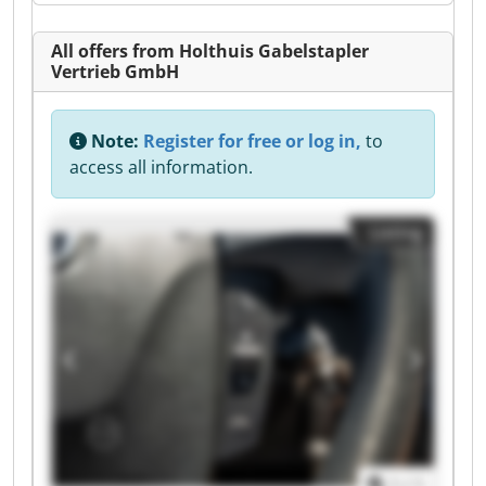
All offers from Holthuis Gabelstapler
Vertrieb GmbH
Note:
Register for free or log in,
to
access all information.
Listing
1
/
1