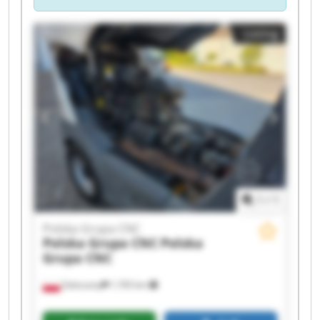
Listing
1
/
1
Polska Grupa CNC
Polska Grupa CNC
Polska
Grupa CNC
Zaleszany
1,765 km