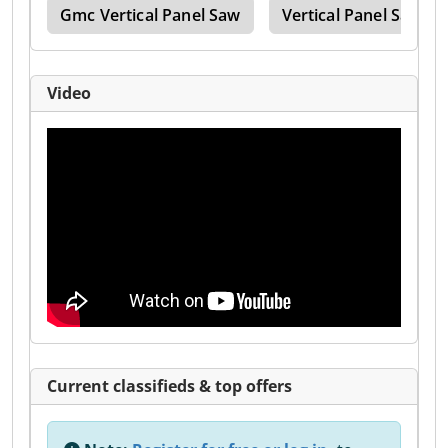
Saw
Gmc Vertical Panel Saw
Vertical Panel Saw
Video
Current classifieds & top offers