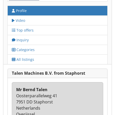
Profile
Video
Top offers
Inquiry
Categories
All listings
Talen Machines B.V. from Staphorst
Mr Bernd Talen
Oosterparallelweg 41
7951 DD Staphorst
Netherlands
Overijssel