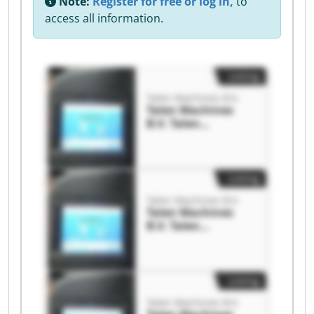
Note:
Register for free or log in,
to
access all information.
Listing
Talen Machines B.V.
Talen Machines
B.V. Talen
Machines B.V.
Listing
Talen Machines B.V.
Talen Machines
B.V. Talen
Machines B.V.
Listing
Talen Machines B.V.