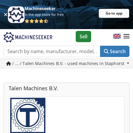
Machineseeker
Go to app
In the app store for free
Sell
Search
/ ... / Talen Machines B.V. - used machines in Staphorst
Talen Machines B.V.