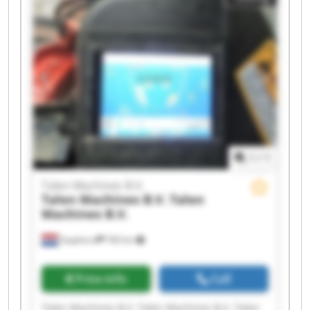
1
/
1
Talen Machines B.V.
Talen Machines B.V.
Talen
Machines B.V.
Staphorst
700 km
Price info
Call
Talen Machines B.V. Talen Machines B.V. Talen