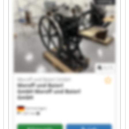
Listing
GmbH Moroff und Baierl GmbH Moroff und
Baierl GmbH Moroff und Baierl GmbH Moroff
und Baierl GmbH Moroff und Baierl GmbH
Moroff und Baierl GmbH Moroff und Baierl
GmbH Moroff und Baierl GmbH Moroff und
Baierl GmbH Moroff und Baierl GmbH Moroff
und Baierl GmbH
1
/
1
Moroff und Baierl GmbH
Moroff und Baierl
GmbH
Moroff und Baierl
GmbH
Hermaringen
1,201 km