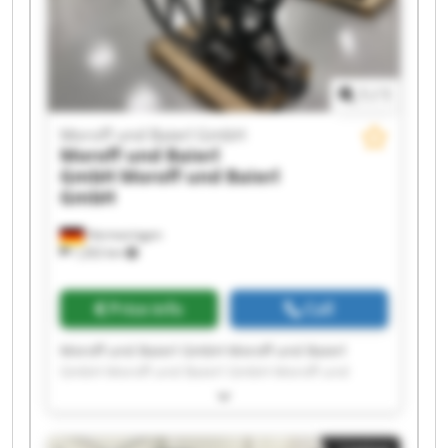
1
/
1
Moroff und Baierl GmbH
Moroff und Baierl
GmbH
Moroff und Baierl
GmbH
Hermaringen
1,202 km
Price info
Call
Moroff und Baierl GmbH Moroff und Baierl
GmbH Moroff und Baierl GmbH Moroff und
Baierl GmbH Moroff und Baierl GmbH Moroff
und Baierl GmbH Moroff und Baierl GmbH
Moroff und Baierl GmbH Moroff und Baierl