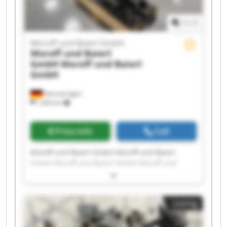
1
/
1
Moroff und Baierl GmbH
Moroff und Baierl
GmbH
Moroff und Baierl
GmbH
Hermaringen
1,202 km
Price info
Call
Moroff und Baierl GmbH Moroff und Baierl
GmbH Moroff und Baierl GmbH Moroff und
Baierl GmbH Moroff und Baierl GmbH Moroff
und Baierl GmbH Moroff und Baierl GmbH
Moroff und Baierl GmbH Moroff und Baierl
Listing
GmbH Moroff und Baierl GmbH Moroff und
Baierl GmbH Moroff und Baierl GmbH Moroff
und Baierl GmbH Moroff und Baierl GmbH