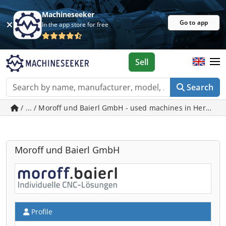
Machineseeker
Go to app
In the app store for free
Sell
Search
/ ... / Moroff und Baierl GmbH - used machines in Hermar
Moroff und Baierl GmbH
Profile