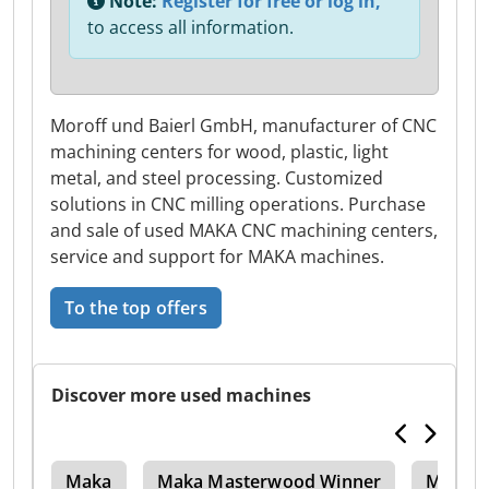
Note:
Register for free or log in,
to access all information.
Moroff und Baierl GmbH, manufacturer of CNC
machining centers for wood, plastic, light
metal, and steel processing. Customized
solutions in CNC milling operations. Purchase
and sale of used MAKA CNC machining centers,
service and support for MAKA machines.
To the top offers
Discover more used machines
ot
Maka
Maka Masterwood Winner
Maka C