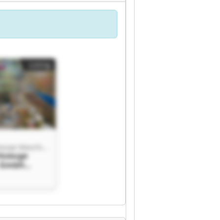
Listing
Viering Werkzeuge Maschinen GmbH
rkzeuge
 GmbH
rkzeuge
 GmbH