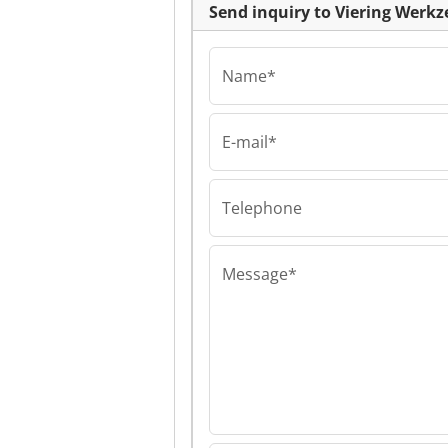
Send inquiry to Viering Wer
Name*
E-mail*
Viering Werkze
Maschinen Gm
Viering Werkze
Telephone
Maschinen Gm
Message*