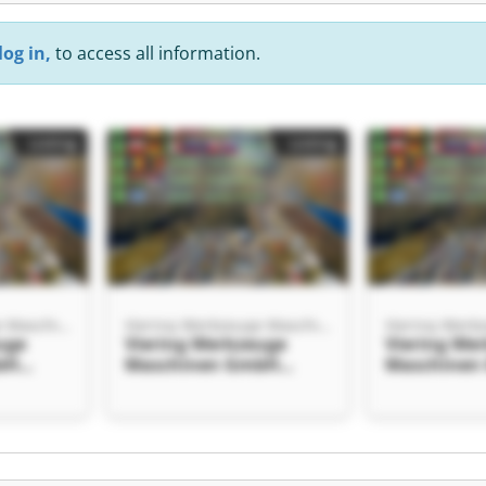
log in,
to access all information.
Listing
Listing
Viering Werkzeuge Maschinen GmbH
Viering Werkzeuge Maschinen GmbH
uge
Viering Werkzeuge
Viering We
bH
Maschinen GmbH
Maschinen
uge
Viering Werkzeuge
Viering We
bH
Maschinen GmbH
Maschinen
Listing