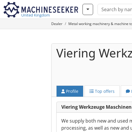
United Kingdom
Dealer
Metal working machinery & machine to
Viering Wer
Profile
Top offers
Viering Werkzeuge Maschine
We supply both new and used ma
processing, as well as new and 