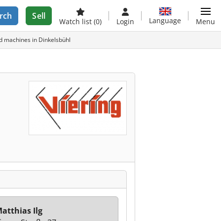
rch
Sell
Language
Watch list
(0)
Login
Menu
 machines in Dinkelsbühl
atthias Ilg