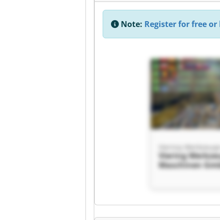
Note:
Register for free or 
Viering Werkze
Maschinen Gm
Viering Werkze
Maschinen Gm