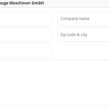
kzeuge Maschinen GmbH
Company name
Zip code & city
Viering Werkzeuge Maschinen GmbH
uge
bH
uge
bH