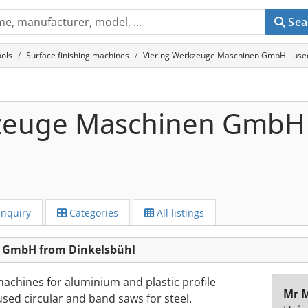
Sea
ols
Surface finishing machines
Viering Werkzeuge Maschinen GmbH - used
kzeuge Maschinen GmbH
Inquiry
Categories
All listings
n GmbH from Dinkelsbühl
chines for aluminium and plastic profile
Mr M
used circular and band saws for steel.