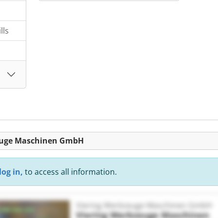
lls
kzeuge Maschinen GmbH
log in,
to access all information.
Viering Werkzeuge Maschinen GmbH
Viering Werkzeuge Maschinen