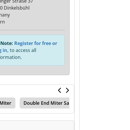
inger Straße 37
0 Dinkelsbühl
many
rn
Note:
Register for free or
g in,
to access all
formation.
Miter
Double End Miter Saw