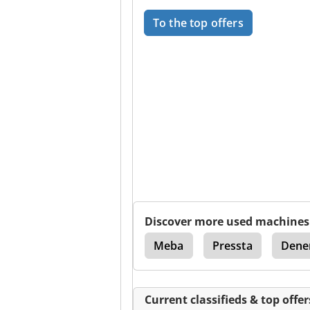
To the top offers
Discover more used machines
rofile Machining Center
Meba
Pressta
Dene
Current classifieds & top offer