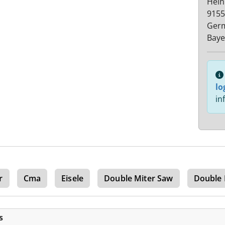
Hein
9155
Ger
Baye
lo
in
r
Cma
Eisele
Double Miter Saw
Double 
s