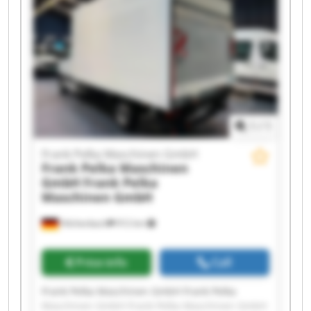
Frank Pelka Maschinen GmbH Frank Pelka
Maschinen GmbH Frank Pelka Maschinen GmbH
Frank Pelka Maschinen GmbH Frank Pelka
Maschinen GmbH Frank Pelka Maschinen GmbH
Frank Pelka Maschinen GmbH Frank Pelka
Maschinen GmbH
1
/
1
Frank Pelka Maschinen GmbH
Frank Pelka Maschinen
GmbH
Frank Pelka
Maschinen GmbH
Hilchenbach
912 km
Price info
Call
Frank Pelka Maschinen GmbH Frank Pelka
Maschinen GmbH Frank Pelka Maschinen GmbH