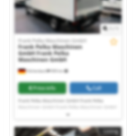
Frank Pelka Maschinen GmbH Frank Pelka
Maschinen GmbH
1
/
1
Frank Pelka Maschinen GmbH
Frank Pelka Maschinen
GmbH
Frank Pelka
Maschinen GmbH
Hilchenbach
909 km
Price info
Call
Frank Pelka Maschinen GmbH Frank Pelka
Maschinen GmbH Frank Pelka Maschinen GmbH
Frank Pelka Maschinen GmbH Frank Pelka
Maschinen GmbH Frank Pelka Maschinen GmbH
Frank Pelka Maschinen GmbH Frank Pelka
Listing
Maschinen GmbH Frank Pelka Maschinen GmbH