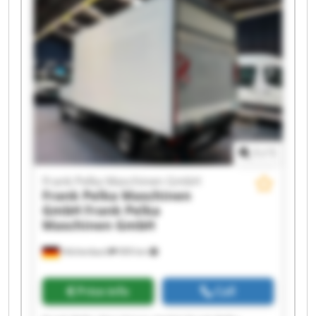
Frank Pelka Maschinen GmbH Frank Pelka
Maschinen GmbH Frank Pelka Maschinen GmbH
Frank Pelka Maschinen GmbH Frank Pelka
Maschinen GmbH Frank Pelka Maschinen GmbH
Frank Pelka Maschinen GmbH Frank Pelka
Maschinen GmbH Frank Pelka Maschinen GmbH
Frank Pelka Maschinen GmbH Frank Pelka
Maschinen GmbH
1
/
1
Frank Pelka Maschinen GmbH
Frank Pelka Maschinen
GmbH
Frank Pelka
Maschinen GmbH
Hilchenbach
909 km
Price info
Call