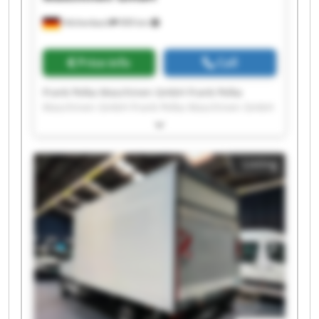
Hilchenbach
909 km
Price info
Call
Frank Pelka Maschinen GmbH Frank Pelka
Maschinen GmbH Frank Pelka Maschinen GmbH
Frank Pelka Maschinen GmbH Frank Pelka
Maschinen GmbH Frank Pelka Maschinen GmbH
Frank Pelka Maschinen GmbH Frank Pelka
Listing
Maschinen GmbH Frank Pelka Maschinen GmbH
Frank Pelka Maschinen GmbH Frank Pelka
Maschinen GmbH Frank Pelka Maschinen GmbH
Frank Pelka Maschinen GmbH Frank Pelka
Maschinen GmbH Frank Pelka Maschinen GmbH
Frank Pelka Maschinen GmbH Frank Pelka
Maschinen GmbH Frank Pelka Maschinen GmbH
Frank Pelka Maschinen GmbH Frank Pelka
Maschinen GmbH