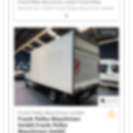
Frank Pelka Maschinen GmbH Frank Pelka
Maschinen GmbH Frank Pelka Maschinen GmbH
Frank Pelka Maschinen GmbH Frank Pelka
Maschinen GmbH Frank Pelka Maschinen GmbH
Frank Pelka Maschinen GmbH Frank Pelka
Listing
Maschinen GmbH Frank Pelka Maschinen GmbH
Frank Pelka Maschinen GmbH Frank Pelka
Maschinen GmbH Frank Pelka Maschinen GmbH
Frank Pelka Maschinen GmbH Frank Pelka
Maschinen GmbH Frank Pelka Maschinen GmbH
Frank Pelka Maschinen GmbH Frank Pelka
Maschinen GmbH Frank Pelka Maschinen GmbH
Frank Pelka Maschinen GmbH Frank Pelka
Maschinen GmbH
1
/
1
Frank Pelka Maschinen GmbH
Frank Pelka Maschinen
GmbH
Frank Pelka
Maschinen GmbH