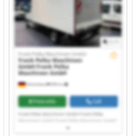
Frank Pelka Maschinen GmbH Frank Pelka
Maschinen GmbH Frank Pelka Maschinen GmbH
Frank Pelka Maschinen GmbH Frank Pelka
Maschinen GmbH
1
/
1
Frank Pelka Maschinen GmbH
Frank Pelka Maschinen
GmbH
Frank Pelka
Maschinen GmbH
Hilchenbach
909 km
Price info
Call
Frank Pelka Maschinen GmbH Frank Pelka
Maschinen GmbH Frank Pelka Maschinen GmbH
Frank Pelka Maschinen GmbH Frank Pelka
Maschinen GmbH Frank Pelka Maschinen GmbH