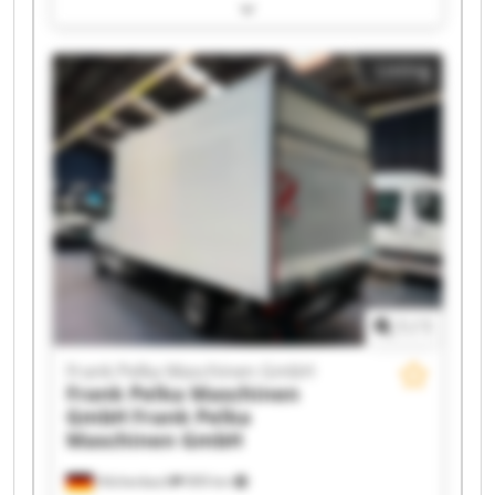
Frank Pelka Maschinen GmbH Frank Pelka
Maschinen GmbH Frank Pelka Maschinen GmbH
Frank Pelka Maschinen GmbH Frank Pelka
Listing
Maschinen GmbH Frank Pelka Maschinen GmbH
Frank Pelka Maschinen GmbH Frank Pelka
Maschinen GmbH Frank Pelka Maschinen GmbH
Frank Pelka Maschinen GmbH Frank Pelka
Maschinen GmbH Frank Pelka Maschinen GmbH
Frank Pelka Maschinen GmbH Frank Pelka
Maschinen GmbH Frank Pelka Maschinen GmbH
Frank Pelka Maschinen GmbH Frank Pelka
Maschinen GmbH
1
/
1
Frank Pelka Maschinen GmbH
Frank Pelka Maschinen
GmbH
Frank Pelka
Maschinen GmbH
Hilchenbach
909 km