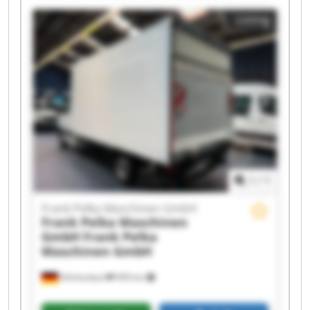
Frank Pelka Maschinen GmbH Frank Pelka
Listing
Maschinen GmbH Frank Pelka Maschinen GmbH
Frank Pelka Maschinen GmbH Frank Pelka
Maschinen GmbH Frank Pelka Maschinen GmbH
Frank Pelka Maschinen GmbH Frank Pelka
Maschinen GmbH Frank Pelka Maschinen GmbH
Frank Pelka Maschinen GmbH Frank Pelka
Maschinen GmbH Frank Pelka Maschinen GmbH
Frank Pelka Maschinen GmbH Frank Pelka
Maschinen GmbH
1
/
1
Frank Pelka Maschinen GmbH
Frank Pelka Maschinen
GmbH
Frank Pelka
Maschinen GmbH
Hilchenbach
909 km