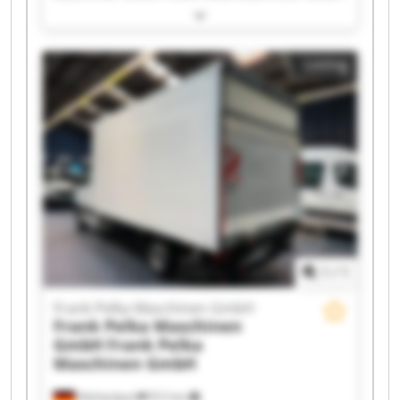
Frank Pelka Maschinen GmbH Frank Pelka
Maschinen GmbH Frank Pelka Maschinen GmbH
Frank Pelka Maschinen GmbH Frank Pelka
Listing
Maschinen GmbH Frank Pelka Maschinen GmbH
Frank Pelka Maschinen GmbH Frank Pelka
Maschinen GmbH Frank Pelka Maschinen GmbH
Frank Pelka Maschinen GmbH Frank Pelka
Maschinen GmbH Frank Pelka Maschinen GmbH
Frank Pelka Maschinen GmbH Frank Pelka
Maschinen GmbH Frank Pelka Maschinen GmbH
Frank Pelka Maschinen GmbH Frank Pelka
Maschinen GmbH
1
/
1
Frank Pelka Maschinen GmbH
Frank Pelka Maschinen
GmbH
Frank Pelka
Maschinen GmbH
Hilchenbach
912 km