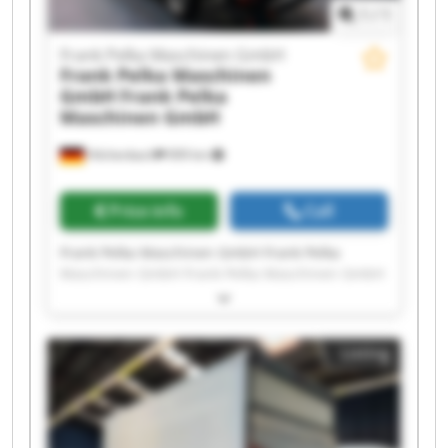
1
/
1
Frank Pelka Maschinen GmbH
Frank Pelka Maschinen
GmbH
Frank Pelka
Maschinen GmbH
Hilchenbach
909 km
Price info
Call
Frank Pelka Maschinen GmbH Frank Pelka
Maschinen GmbH Frank Pelka Maschinen GmbH
Frank Pelka Maschinen GmbH Frank Pelka
Maschinen GmbH Frank Pelka Maschinen GmbH
Frank Pelka Maschinen GmbH Frank Pelka
Listing
Maschinen GmbH Frank Pelka Maschinen GmbH
Frank Pelka Maschinen GmbH Frank Pelka
Maschinen GmbH Frank Pelka Maschinen GmbH
Frank Pelka Maschinen GmbH Frank Pelka
Maschinen GmbH Frank Pelka Maschinen GmbH