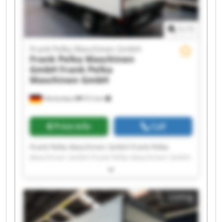
1
/
1
Frank Pelka Maschinen GmbH
Frank Pelka Maschinen
GmbH
Frank Pelka
Maschinen GmbH
Hilchenbach
912 km
Price info
Call
Frank Pelka Maschinen GmbH Frank Pelka
Maschinen GmbH Frank Pelka Maschinen GmbH
Frank Pelka Maschinen GmbH Frank Pelka
Maschinen GmbH Frank Pelka Maschinen GmbH
Frank Pelka Maschinen GmbH Frank Pelka
Listing
Maschinen GmbH Frank Pelka Maschinen GmbH
Frank Pelka Maschinen GmbH Frank Pelka
Maschinen GmbH Frank Pelka Maschinen GmbH